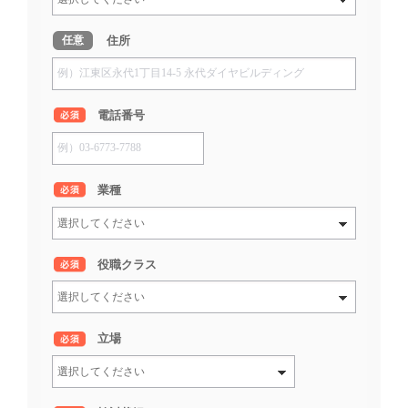
住所
任意
*
電話番号
*
業種
*
役職クラス
*
立場