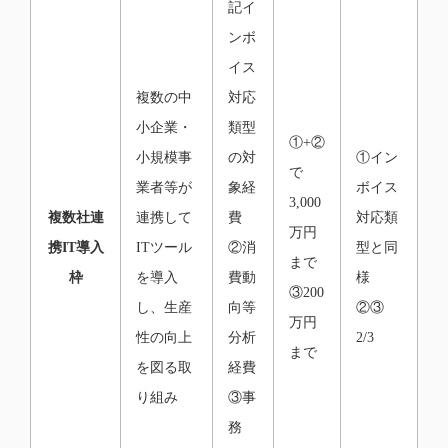
記イ
ンボ
イス
複数の中
対応
小企業・
類型
①+②
小規模事
の対
①イン
で
業者等が
象経
ボイス
3,000
複数社連
連携して
費
対応類
万円
携IT導入
ITツール
②消
型と同
まで
枠
を導入
費動
様
③200
し、生産
向等
②③
万円
性の向上
分析
2/3
まで
を図る取
経費
り組み
③事
務