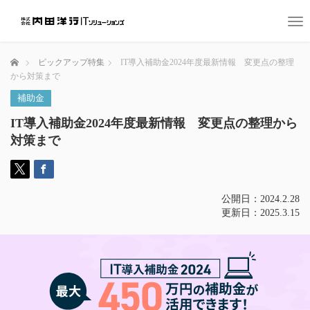
T
o
g
ホーム
ピックアップ特集
IT導入補助金2024年度最新情報 変更点の整理
g
から対策まで
l
e
補助金
n
a
IT導入補助金2024年度最新情報 変更点の整理から
v
対策まで
i
g
a
t
公開日：2024.2.28
i
更新日：2025.3.15
o
n