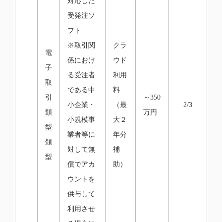
対応した
受発注ソ
フト
※取引関
クラ
電
係におけ
ウド
子
る受注者
利用
取
である中
料
引
～350
小企業・
（最
2/3
類
万円
小規模事
大２
型
業者等に
年分
類
対して無
補
型
償でアカ
助）
ウントを
供与して
利用させ