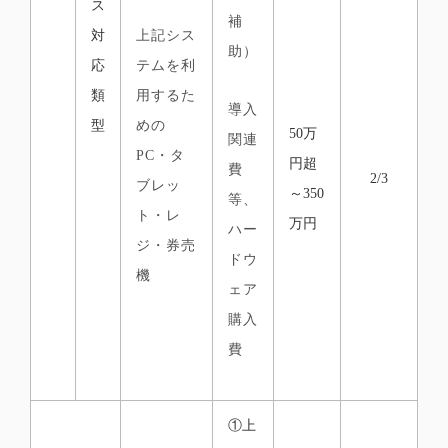
ス
補
対
上記シス
助）
応
テムを利
類
用するた
導入
型
めの
50万
関連
PC・タ
円超
費
2/3
ブレッ
～350
等、
ト・レ
万円
ハー
ジ・券売
ドウ
機
ェア
購入
費
①上