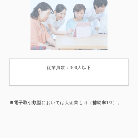
従業員数：300人以下
※電子取引類型
においては大企業も可（
補助率1/2
）。