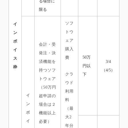
る場合に
限る
ソフ
イ
トウ
ン
ェア
ボ
会計・受
購入
イ
発注・決
50万
費
ス
済機能を
3/4
円以
枠
持つソフ
（4/5）
クラ
下
トウェア
ウド
（50万円
利用
イ
超申請の
料
ン
場合は２
（最
ボ
機能以上
大2
イ
必要）
年分