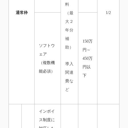
料
通常枠
1/2
（最
大２
年分
補
150万
ソフトウ
助）
円～
ェア
450万
（複数機
導入
円以
能必須）
関連
下
費な
ど
インボイ
ス制度に