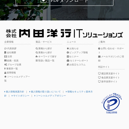
PDFダウンロード
企業情報
製品・サービス
ニュース
ご案内
代表挨拶
業種から探す
お知らせ
お問い合わせ・サポー
会社概要
業務から探す
ピックアップ情報
ト
沿革
キーワードで探す
セミナー
メールマガジンのご登
組織・役員
取扱い製品一覧
セミナーレポート
録
グループ企業
お役立ちコラム
特設サイト
事業所一覧
採用情報
建設業支援サイト
ソーシャルメディア一
食品業支援サイト
覧
新卒採用サイト
個人情報保護方針
|
個人情報の取り扱いについて
|
情報セキュリティ基本方
針
|
サイトポリシー
|
ソーシャルメディアポリシー