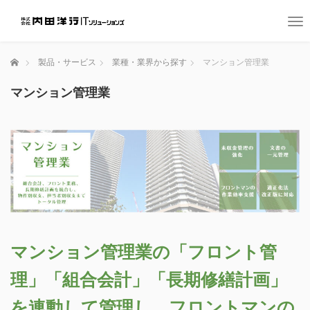
T
o
g
ホーム
製品・サービス
業種・業界から探す
マンション管理業
g
l
マンション管理業
e
n
a
v
i
g
a
t
i
o
n
マンション管理業の「フロント管
理」「組合会計」「長期修繕計画」
を連動して管理し、フロントマンの