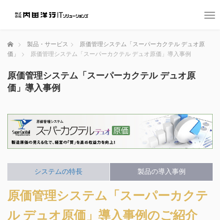
T
o
g
ホーム
製品・サービス
原価管理システム「スーパーカクテル デュオ原
g
価」
原価管理システム「スーパーカクテル デュオ原価」導入事例
l
e
原価管理システム「スーパーカクテル デュオ原
n
a
価」導入事例
v
i
g
a
t
i
o
n
システムの特長
製品の導入事例
原価管理システム「スーパーカクテ
ル デュオ原価」導入事例のご紹介