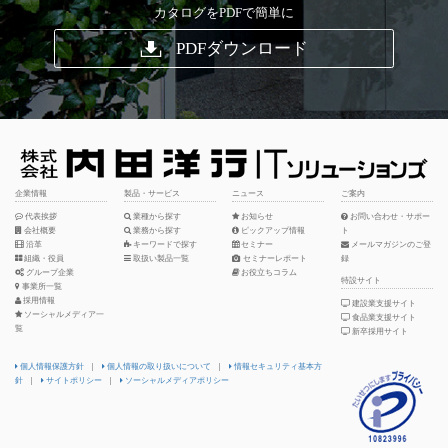
カタログをPDFで簡単に
PDFダウンロード
企業情報
製品・サービス
ニュース
ご案内
代表挨拶
業種から探す
お知らせ
お問い合わせ・サポー
会社概要
業務から探す
ピックアップ情報
ト
沿革
キーワードで探す
セミナー
メールマガジンのご登
組織・役員
取扱い製品一覧
セミナーレポート
録
グループ企業
お役立ちコラム
特設サイト
事業所一覧
採用情報
建設業支援サイト
ソーシャルメディア一
食品業支援サイト
覧
新卒採用サイト
個人情報保護方針
|
個人情報の取り扱いについて
|
情報セキュリティ基本方
針
|
サイトポリシー
|
ソーシャルメディアポリシー