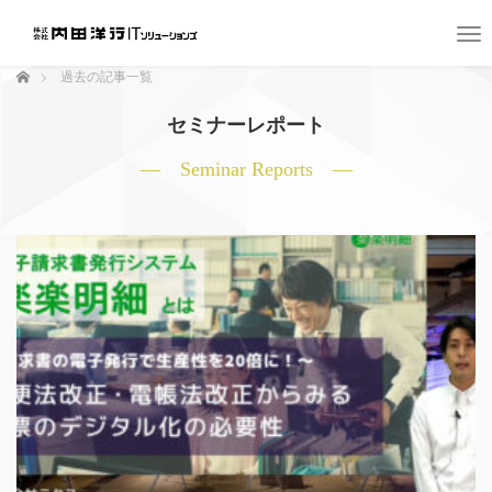
T
o
ホーム
過去の記事一覧
g
g
セミナーレポート
l
e
― Seminar Reports ―
n
a
v
i
g
a
t
i
o
n