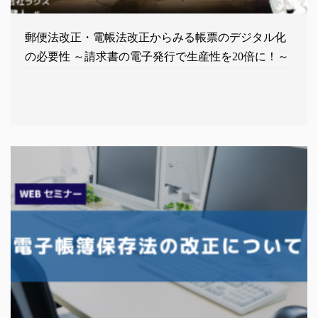
郵便法改正・電帳法改正からみる帳票のデジタル化
の必要性 ～請求書の電子発行で生産性を20倍に！～