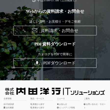
平日9:00-17:00
（土日祝除く）
Webからの資料請求・お問合せ
詳しい資料・お見積り・デモご依頼
資料請求・お問合せ
PDF資料ダウンロード
カタログをPDFで簡単に
PDFダウンロード
企業情報
製品・サービス
ニュース
ご案内
代表挨拶
業種から探す
お知らせ
お問い合わせ・サポー
会社概要
業務から探す
ピックアップ情報
ト